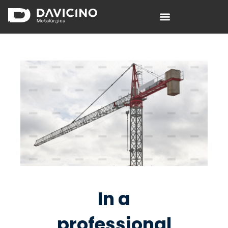
Davicino S.A.
Fábrica de columnas de alumbrado.
In a
professional