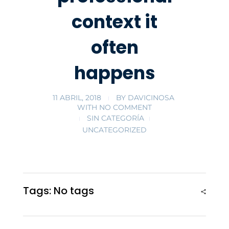
context it
often
happens
11 ABRIL, 2018
BY
DAVICINOSA
WITH
NO COMMENT
SIN CATEGORÍA
UNCATEGORIZED
Tags: No tags